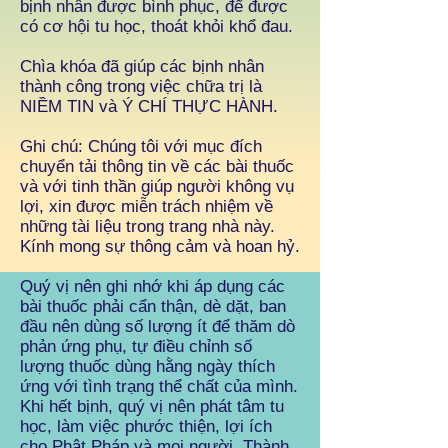
bịnh nhân được bình phục, để được
có cơ hội tu học, thoát khỏi khổ đau.
Chìa khóa đã giúp các bịnh nhân
thành công trong việc chữa trị là
NIỀM TIN và Ý CHÍ THỰC HÀNH.
Ghi chú: Chúng tôi với mục đích
chuyển tải thông tin về các bài thuốc
và với tinh thần giúp người không vụ
lợi, xin được miễn trách nhiệm về
những tài liệu trong trang nhà này.
Kính mong sự thông cảm và hoan hỷ.
Quý vị nên ghi nhớ khi áp dụng các
bài thuốc phải cẩn thận, dè dặt, ban
đầu nên dùng số lượng ít để thăm dò
phản ứng phụ, tự điều chỉnh số
lượng thuốc dùng hằng ngày thích
ứng với tình trạng thể chất của mình.
Khi hết bịnh, quý vị nên phát tâm tu
học, làm việc phước thiện, lợi ích
cho Phật Pháp và mọi người. Thành