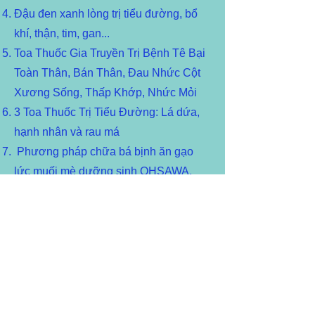
Đậu đen xanh lòng trị tiểu đường, bổ
khí, thận, tim, gan...
Toa Thuốc Gia Truyền Trị Bệnh Tê Bại
Toàn Thân, Bán Thân, Đau Nhức Cột
Xương Sống, Thấp Khớp, Nhức Mỏi
3 Toa Thuốc Trị Tiểu Đường: Lá dứa,
hạnh nhân và rau má
Phương pháp chữa bá bịnh ăn gạo
lức muối mè dưỡng sinh OHSAWA,
download file PDF
Thuốc trị bịnh gan: Chai gan, cứng
gan.
Toa thuốc chữa bệnh suy Thận, trục
xuất sạn thận, sạn mật, sạn bọng đái,
sạn đường tiểu
Ăn các món kỵ nhau có thể tử vong