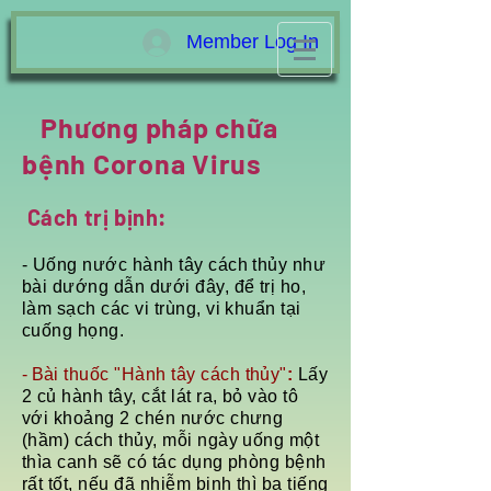
Member Log In
Phương pháp chữa
bệnh Corona Virus
Cách trị bịnh:
- Uống nước hành tây cách thủy như
bài dướng dẫn dưới đây, để trị ho,
làm sạch các vi trùng, vi khuẩn tại
cuống họng.
- B
ài thuốc "Hành tây cách thủy"
:
Lấy
2 củ hành tây, cắt lát ra, bỏ vào tô
với khoảng 2 chén nước chưng
(hầm) cách thủy, mỗi ngày uống một
thìa canh sẽ có tác dụng phòng bệnh
rất tốt, nếu đã nhiễm bịnh thì ba tiếng