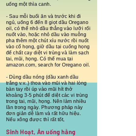
uống một thìa canh.
- Sau mỗi buổi ăn và trước khi đi
ngủ, uống 6 đến 8 giọt dầu Oregano
oil, có thể nhỏ dầu thẳng vào lưỡi rối
nuốt vào, hoặc nhỏ dầu vào muỗng
pha thêm một chút xíu nước rồi nuốt
vào cổ họng, giữ dầu tại cuống họng
để chất cay diệt vi trùng và làm sạch
tai, mũi, họng. Có thể mua tại
amazon.com, search for Oregano oil.
- Dùng dầu nóng (dầu xanh dầu
trắng v.v..) thoa vào mũi và hai lòng
bàn tay rồi úp vào mũi hít thở
khoảng 3-5 phút để diệt các vi trùng
trong tai, mũi, họng. Nên làm nhiều
lần trong ngày. Phương pháp này
đơn giản dễ làm và rất hữu hiệu.
Nếu xông được thì rất tốt,
​Sinh Hoạt, Ăn uống hằng