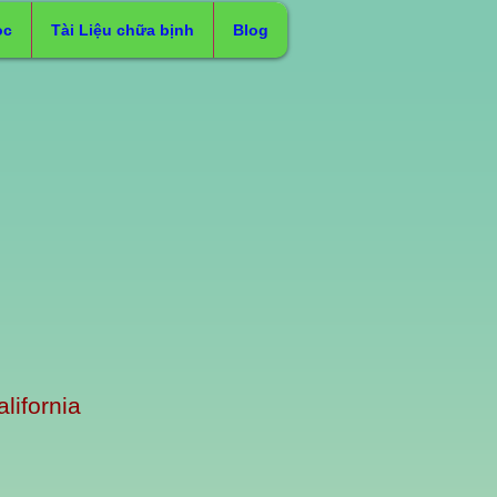
ọc
Tài Liệu chữa bịnh
Blog
lifornia