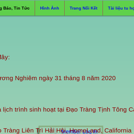
g Báo, Tin Tức
Hình Ảnh
Trang Nối Kết
Tài liệu tu h
đây:
ương Nghiêm ngày 31 tháng 8 năm 2020
ịch trình sinh hoạt tại Đạo Tràng Tịnh Tông Ca
o Tràng Liên Trì Hải Hội, HomeLand, California
Member Log In