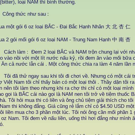
(bitter), loại NAM thì bình thường.
g thức như sau :
ua một gói 6 oz loại BẮC - Đại Bắc Hạnh Nhân 大 北 杏 仁
ua 2 gói mổi gói 6 oz loại NAM - Trung Nam Hạnh 中 南 杏
 làm : Đem 2 loại BẮC và NAM trộn chung lại với nha
ho vào nồi với một lít nước nấu kỷ, rồi đem ăn vào mổi bữa
 Ăn cả nước lẫn cái . Một công thức chia ra làm 4 năm lần 
ã thử ngay sau khi tôi đi chơi về. Nhưng có một cái trở
ợ Việt Nam tôi chỉ thấy bán có một loại thôi . Thầy dặn tôi r
n nên tôi làm theo nhưng khi ra chợ thi chỉ có một loại mình
ào gọi là BẮC cái nào gọi là NAM nen tôi trở về tiệm thuốc 
hà. Tôi hỏi mua thi có liền và ông chủ tiệm giải thích cho tôi 
Nam thi không đắng. Giá cũng rẻ lắm chỉ có $4.50 USD một
Tôi liền mua cho 3 phần một lúc. Tôi nói ông cần mổi phần 1 
 oz Nam. Tôi đem về nấu liền, uống thì hơi đắng như mình ă
ó.