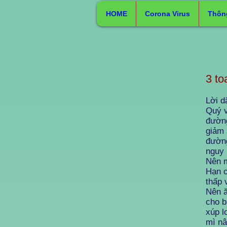
HOME
Corona Virus
Thôn
3 to
Lời d
Quý v
đường
giảm 
đường
nguy 
Nên m
Hạn c
thấp 
Nên ă
cho b
xúp l
mì nâ