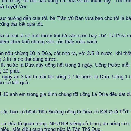
tin tốt ấy, tôi bắt đầu uống Lá Dứa và bỏ thuốc tây . Tôi c
uả Tuyệt Vời .
sự hướng dẫn của tôi, bà Trần Vũ Bản vừa báo cho tôi là b
ũng đạt kết quả tốt.
a là loại lá có mùi thơm khi bỏ vào cơm hay chè. Lá Dứa 
đem phơi khô nhưng vẫn còn thấy màu xanh.
ần nấu chừng 10 lá Dứa, cắt nhỏ ra, với 2.5 lít nước, khi thấ
 2 lít là có thể dùng được.
 lít nước lá Dứa nầy uống hết trong 1 ngày. Uống trước mỗi
 20 phút.
 ngày ăn 3 lần th́ mỗi lần uống 0.7 lít nước lá Dứa. Uống 1 
ầu có kết quả.
ả 10 anh em trong gia đình chúng tôi uống Lá Dứa đều đạt 
.
các bạn có bệnh Tiểu Đường uống lá Dứa có Kết Quả TỐT.
Lá Dứa là quan trọng, NHƯNG kiêng cử trong ăn uống còn 
hiều. Một điều quan trọng nữa là Tập Thể Dục.