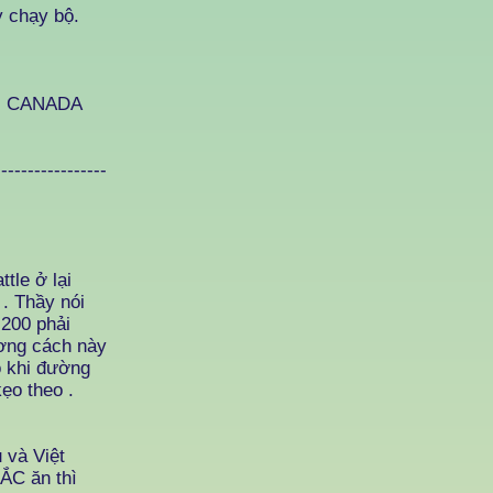
y chạy bộ.
o, CANADA
-----------------
tle ở lại
. Thầy nói
,200 phải
ương cách này
ó khi đường
ẹo theo .
và Việt
BẮC ăn thì