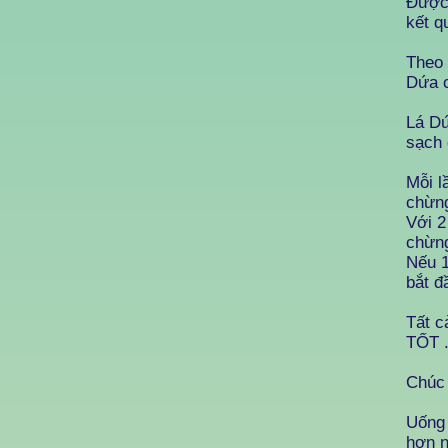
Được 
kết q
Theo 
Dứa c
Lá Dứ
sạch 
Mỗi l
chừng
Với 2
chừng
Nếu 1
bắt đ
Tất c
TỐT 
Chúc 
Uống 
hơn n