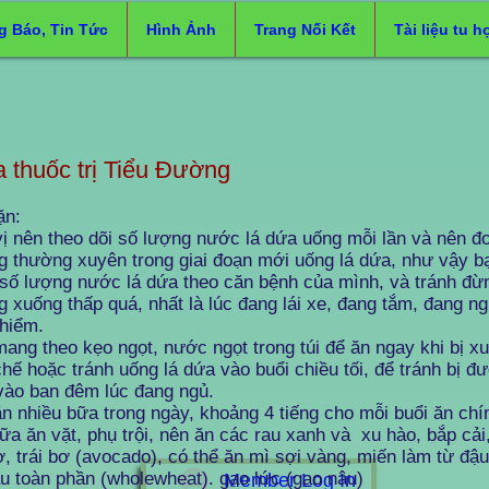
g Báo, Tin Tức
Hình Ảnh
Trang Nối Kết
Tài liệu tu h
a thuốc trị Tiểu Đường
ặn:
ị nên theo dõi số lượng nước lá dứa uống mỗi lần và nên đ
 thường xuyên trong giai đoạn mới uống lá dứa, như vậy bạ
số lượng nước lá dứa theo căn bệnh của mình, và tránh đừ
 xuống thấp quá, nhất là lúc đang lái xe, đang tắm, đang ng
hiểm.
ang theo kẹo ngọt, nước ngọt trong túi để ăn ngay khi bị 
hế hoặc tránh uống lá dứa vào buổi chiều tối, để tránh bị 
vào ban đêm lúc đang ngủ.
n nhiều bữa trong ngày, khoảng 4 tiếng cho mỗi buổi ăn chín
ữa ăn vặt, phụ trội, nên ăn các rau xanh và xu hào, bắp cải,
ơ, trái bơ (avocado), có thể ăn mì sợi vàng, miến làm từ đậ
u toàn phần (wholewheat). gạo lức (gạo nâu)
Member Log In