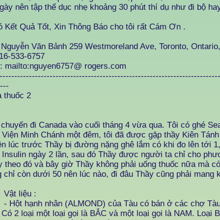
gày nên tập thể dục nhẹ khoảng 30 phút thí dụ như đi bộ ha
ó Kết Quả Tốt, Xin Thông Báo cho tôi rất Cám Ơn .
 Nguyễn Văn Bảnh 259 Westmoreland Ave, Toronto, Ontari
416-533-6757
l:
mailto:nguyen6757@ rogers.com
--------------------------------------------------------------------------
---
a thuốc 2
chuyến đi Canada vào cuối tháng 4 vừa qua. Tôi có ghé Seat
 Viện Minh Chánh một đêm, tôi đã được gặp thầy Kiên Tánh 
n lúc trước Thầy bị đường nặng ghê lắm có khi đo lên tới 1
 Insulin ngày 2 lần, sau đó Thầy được người ta chỉ cho ph
y theo đó và bây giờ Thầy không phải uống thuốc nữa mà c
 chỉ còn dưới 50 nên lúc nào, đi đâu Thầy cũng phải mang k
 liệu :
t hạnh nhân (ALMOND) của Tàu có bán ở các chợ Tàu 
Có 2 loại một loại gọi là BẮC và một loại gọi là NAM. Loại 