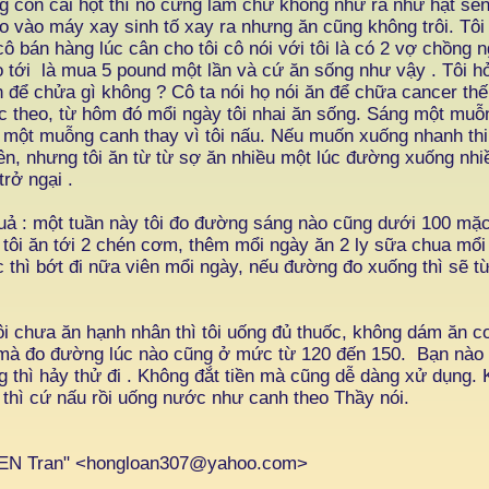
 còn cái hột thì nó cứng lắm chứ không nhừ ra như hạt se
ho vào máy xay sinh tố xay ra nhưng ăn cũng không trôi. Tôi 
ô bán hàng lúc cân cho tôi cô nói với tôi là có 2 vợ chồng
ọ tới là mua 5 pound một lần và cứ ăn sống như vậy . Tôi hỏ
n để chửa gì không ? Cô ta nói họ nói ăn để chữa cancer thế 
 theo, từ hôm đó mổi ngày tôi nhai ăn sống. Sáng một muỗ
 một muỗng canh thay vì tôi nấu. Nếu muốn xuống nhanh thi
ên, nhưng tôi ăn từ từ sợ ăn nhiều một lúc đường xuống nh
 trở ngại .
uả : một tuần này tôi đo đường sáng nào cũng dưới 100 m
 tôi ăn tới 2 chén cơm, thêm mổi ngày ăn 2 ly sữa chua mổi 
 thì bớt đi nữa viên mổi ngày, nếu đường đo xuống thì sẽ từ
ôi chưa ăn hạnh nhân thì tôi uống đủ thuốc, không dám ăn 
mà đo đường lúc nào cũng ở mức từ 120 đến 150. Bạn nào c
 thì hảy thử đi . Không đắt tiền mà cũng dễ dàng xử dụng. 
thì cứ nấu rồi uống nước như canh theo Thầy nói.
EN Tran" <
hongloan307@yahoo.com
>