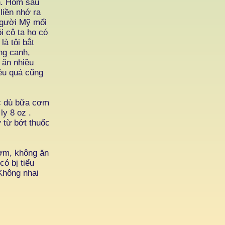
n. Hôm sau
liền nhớ ra
 người Mỹ mổi
i cô ta họ có
là tôi bắt
ng canh,
 ăn nhiều
iều quá cũng
ặc dù bữa cơm
ly 8 oz .
 từ bớt thuốc
cơm, không ăn
ó bị tiểu
Không nhai