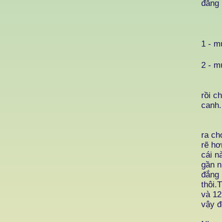
đắng 
Côn
1 - m
2 - m
Cách
rồi c
canh.
Tôi đ
ra ch
rẽ hơ
cái n
gần n
đắng 
thôi.
và 12
vậy đ