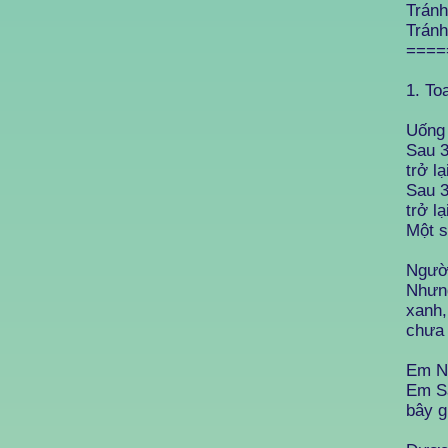
Tránh
Tránh
====
1. To
Uống 
Sau 3
trở lạ
Sau 3
trở lạ
Một s
Người
Nhưng
xanh,
chưa 
Em Nă
Em Sá
bây g