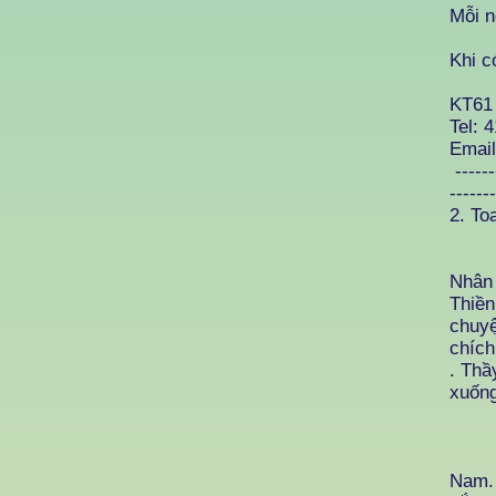
Mỗi n
Khi c
KT61
Tel: 
Emai
------
-------
2. To
Nhân 
Thiền
chuyệ
chích
. Thầ
xuống
Vật
- Hộ
Nam. 