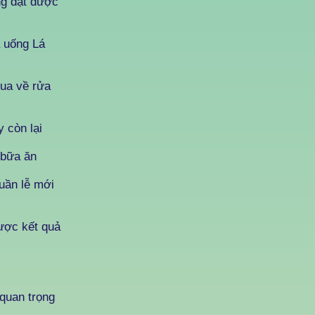
ũng đạt được
à uống Lá
mua về rửa
y còn lại
 bữa ăn
tuần lễ mới
được kết quả
quan trọng