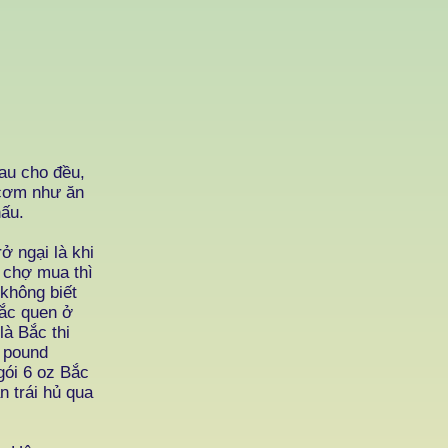
u cho đều,
 cơm như ăn
nấu.
 ngại là khi
a chợ mua thì
 không biết
Bắc quen ở
là Bắc thi
 pound
gói 6 oz Bắc
n trái hủ qua