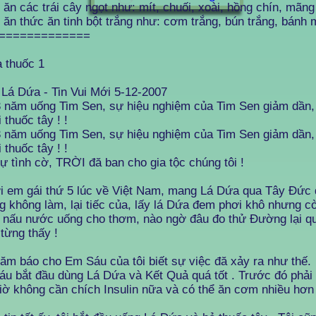
 ăn các trái cây ngọt như: mít, chuối, xoài, hồng chín, mãng
 ăn thức ăn tinh bột trắng như: cơm trắng, bún trắng, bánh 
=============
a thuốc 1
Lá Dứa - Tin Vui Mới 5-12-2007
 năm uống Tim Sen, sự hiệu nghiệm của Tim Sen giảm dần, 
i thuốc tây ! !
 năm uống Tim Sen, sự hiệu nghiệm của Tim Sen giảm dần, 
i thuốc tây ! !
ự tình cờ, TRỜI đă ban cho gia tộc chúng tôi !
 em gái thứ 5 lúc về Việt Nam, mang Lá Dứa qua Tây Đức 
 không làm, lại tiếc của, lấy lá Dứa đem phơi khô nhưng c
 nấu nước uống cho thơm, nào ngờ đâu đo thử Đường lại quá
từng thấy !
m báo cho Em Sáu của tôi biết sự việc đă xảy ra như thế.
u bắt đầu dùng Lá Dứa và Kết Quả quá tốt . Trước đó phải c
iờ không cần chích Insulin nữa và có thể ăn cơm nhiều hơn