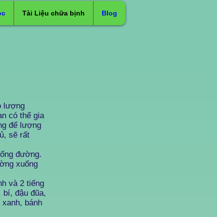
ọc
Tài Liệu chữa bịnh
Blog
o lượng
n có thể gia
ng để lượng
ủ, sẽ rất
xuống đường.
đường xuống
h và 2 tiếng
 bí, đậu đũa,
u xanh, bánh