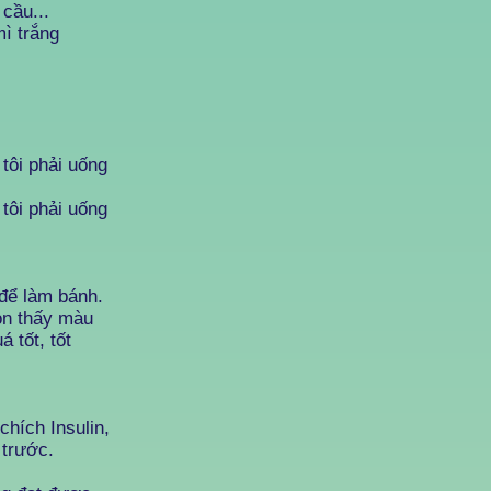
 cầu...
mì trắng
tôi phải uống
tôi phải uống
để làm bánh.
òn thấy màu
 tốt, tốt
hích Insulin,
 trước.