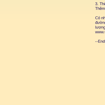
3. Th
Thêm 
Có nh
đường
lượng
www.
--End