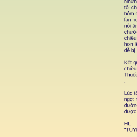
Nhưng
tôi c
hôm c
lần h
nói ă
chước
chiều
hơn l
dễ bị
Kết q
chiều
Thuốc
.
Lúc t
ngọt 
đường
được 
HL
"TUY