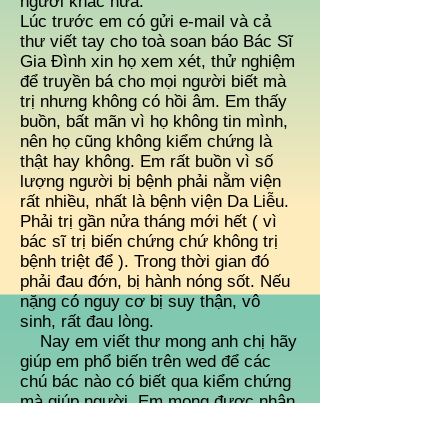
người khác nữa.
Lúc trước em có gửi e-mail và cả
thư viết tay cho toà soan báo Bác Sĩ
Gia Đình xin họ xem xét, thử nghiệm
để truyền bá cho mọi người biết mà
trị nhưng không có hồi âm. Em thấy
buồn, bất mãn vì họ không tin mình,
nên họ cũng không kiểm chứng là
thật hay không. Em rất buồn vì số
lượng người bị bệnh phải nằm viện
rất nhiều, nhất là bệnh viện Da Liễu.
Phải trị gần nửa tháng mới hết ( vì
bác sĩ trị biến chứng chứ không trị
bệnh triệt để ). Trong thời gian đó
phải đau đớn, bị hành nóng sốt. Nếu
nặng có nguy cơ bị suy thận, vô
sinh, rất đau lòng.
Nay em viết thư mong anh chị hãy
giúp em phổ biến trên wed để các
chú bác nào có biết qua kiểm chứng
mà giúp người. Em mong được nhận
thư phản hồi từ các anh chị biên tập.