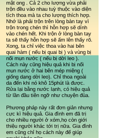
mật ong . Cả 2 cho lượng vừa phải
trộn đều vào nhau tuỳ thuộc vào diện
tích thoa mà ta cho lượng thích hợp.
Nhớ là phải trộn trên lòng bàn tay vì
trộn trong chén thì hỗn hợp sẽ dính
vào chén hết. Khi trộn ở lòng bàn tay
ta sẽ thấy hỗn hợp sẽ ấm lên thấy rõ.
Xong, ta chỉ việc thoa vào hai bên
quai hàm ( nếu bị quai bị ) và vùng bị
nổi mụn nước ( nếu bị dời leo ).
Cách này cũng hiệu quả khi bị nổi
mụn nước ở hai bên mép miệng (
giống dạng dời leo). Chỉ thoa ngoài
da đến khi nó khô 15phút là được.
Rửa lại bằng nước lạnh, có hiệu quả
từ lần đầu tiên ngỡ như chuyện đùa.
Phương pháp này rất đơn giản nhưng
cực kì hiệu quả. Gia đình em đã trị
cho nhiều người ở xóm,họ còn giới
thiệu người khác tới trị nữa. Gia đình
em cũng chỉ họ cách này để giúp