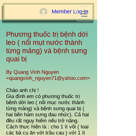
Member Log In
Phương thuốc trị bệnh dời
leo ( nổi mụt nước thành
từng mảng) và bệnh sưng
quai bị
By Quang Vinh Nguyen
<
quangvinh_nguyen71@yahoo.com
>
Chào anh chị !
Gia đình em có phương thuốc trị
bệnh dời leo ( nổi mục nước thành
từng mảng) và bệnh sưng quai bị (
hai bên hàm sưng đau nhức). Cả hai
đều rất nguy hiểm nếu trở nặng.
Cách thực hiện là : cho 1 ít vôi ( loại
các bà cụ ăn với trầu cau ) với 1 ít