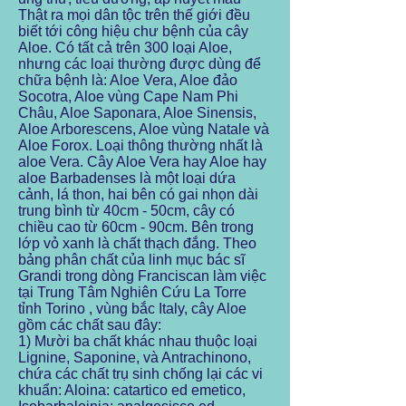
Thật ra mọi dân tộc trên thế giới đều
biết tới công hiệu chư bệnh của cây
Aloe. Có tất cả trên 300 loại Aloe,
nhưng các loại thường được dùng để
chữa bệnh là: Aloe Vera, Aloe đảo
Socotra, Aloe vùng Cape Nam Phi
Châu, Aloe Saponara, Aloe Sinensis,
Aloe Arborescens, Aloe vùng Natale và
Aloe Forox. Loại thông thường nhất là
aloe Vera. Cây Aloe Vera hay Aloe hay
aloe Barbadenses là một loại dứa
cảnh, lá thon, hai bên có gai nhọn dài
trung bình từ 40cm - 50cm, cây có
chiều cao từ 60cm - 90cm. Bên trong
lớp vỏ xanh là chất thạch đắng. Theo
bảng phân chất của linh mục bác sĩ
Grandi trong dòng Franciscan làm việc
tại Trung Tâm Nghiên Cứu La Torre
tỉnh Torino , vùng bắc Italy, cây Aloe
gồm các chất sau đây:
1) Mười ba chất khác nhau thuộc loại
Lignine, Saponine, và Antrachinono,
chứa các chất trụ sinh chống lại các vi
khuẩn: Aloina: catartico ed emetico,