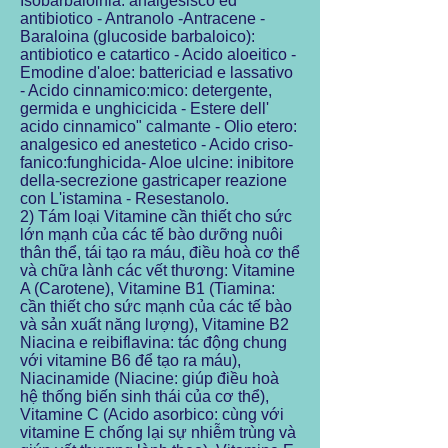
Isobarbaloinia: analgesisco ed
antibiotico - Antranolo -Antracene -
Baraloina (glucoside barbaloico):
antibiotico e catartico - Acido aloeitico -
Emodine d'aloe: battericiad e lassativo
- Acido cinnamico:mico: detergente,
germida e unghicicida - Estere dell'
acido cinnamico" calmante - Olio etero:
analgesico ed anestetico - Acido criso-
fanico:funghicida- Aloe ulcine: inibitore
della-secrezione gastricaper reazione
con L'istamina - Resestanolo.
2) Tám loại Vitamine cần thiết cho sức
lớn mạnh của các tế bào dưỡng nuôi
thân thể, tái tạo ra máu, điều hoà cơ thể
và chữa lành các vết thương: Vitamine
A (Carotene), Vitamine B1 (Tiamina:
cần thiết cho sức mạnh của các tế bào
và sản xuất năng lượng), Vitamine B2
Niacina e reibiflavina: tác động chung
với vitamine B6 để tạo ra máu),
Niacinamide (Niacine: giúp điều hoà
hệ thống biến sinh thái của cơ thể),
Vitamine C (Acido asorbico: cùng với
vitamine E chống lại sự nhiễm trùng và