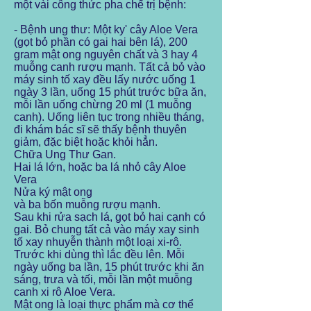
một vài công thức pha chế trị bệnh:
- Bệnh ung thư: Một ky' cây Aloe Vera
(gọt bỏ phần có gai hai bên lá), 200
gram mật ong nguyên chất và 3 hay 4
muỗng canh rượu mạnh. Tất cả bỏ vào
máy sinh tố xay đều lấy nước uống 1
ngày 3 lần, uống 15 phút trước bữa ăn,
mỗi lần uống chừng 20 ml (1 muỗng
canh). Uống liên tục trong nhiều tháng,
đi khám bác sĩ sẽ thấy bệnh thuyên
giảm, đặc biệt hoặc khỏi hẳn.
Chữa Ung Thư Gan.
Hai lá lớn, hoặc ba lá nhỏ cây Aloe
Vera
Nửa ký mật ong
và ba bốn muỗng rượu mạnh.
Sau khi rửa sạch lá, gọt bỏ hai cạnh có
gai. Bỏ chung tất cả vào máy xay sinh
tố xay nhuyễn thành một loại xi-rô.
Trước khi dùng thì lắc đều lên. Mỗi
ngày uống ba lần, 15 phút trước khi ăn
sáng, trưa và tối, mỗi lần một muỗng
canh xi rô Aloe Vera.
Mật ong là loại thực phẩm mà cơ thể