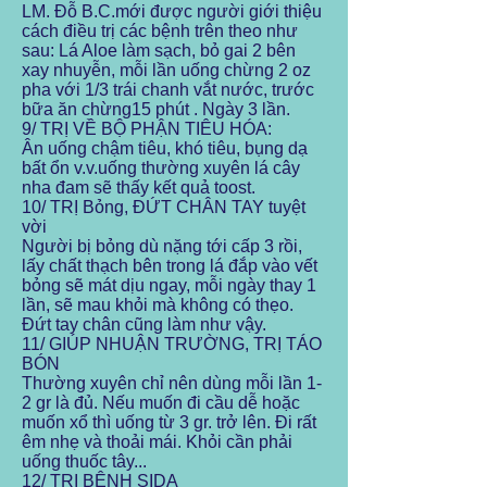
LM. Đỗ B.C.mới được người giới thiệu
cách điều trị các bệnh trên theo như
sau: Lá Aloe làm sạch, bỏ gai 2 bên
xay nhuyễn, mỗi lần uống chừng 2 oz
pha với 1/3 trái chanh vắt nước, trước
bữa ăn chừng15 phút . Ngày 3 lần.
9/ TRỊ VỀ BỘ PHẬN TIÊU HÓA:
Ân uống chậm tiêu, khó tiêu, bụng dạ
bất ổn v.v.uống thường xuyên lá cây
nha đam sẽ thấy kết quả toost.
10/ TRỊ Bỏng, ĐỨT CHÂN TAY tuyệt
vời
Người bị bỏng dù nặng tới cấp 3 rồi,
lấy chất thạch bên trong lá đắp vào vết
bỏng sẽ mát dịu ngay, mỗi ngày thay 1
lần, sẽ mau khỏi mà không có thẹo.
Đứt tay chân cũng làm như vậy.
11/ GIÚP NHUẬN TRƯỜNG, TRỊ TÁO
BÓN
Thường xuyên chỉ nên dùng mỗi lần 1-
2 gr là đủ. Nếu muốn đi cầu dễ hoặc
muốn xổ thì uống từ 3 gr. trở lên. Đi rất
êm nhẹ và thoải mái. Khỏi cần phải
uống thuốc tây...
12/ TRỊ BỆNH SIDA