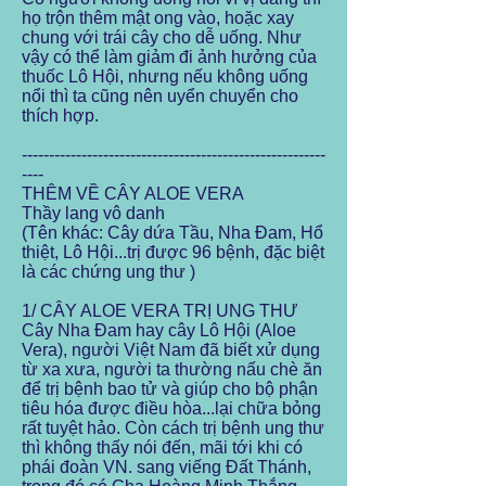
họ trộn thêm mật ong vào, hoặc xay
chung với trái cây cho dễ uống. Như
vậy có thể làm giảm đi ảnh hưởng của
thuốc Lô Hội, nhưng nếu không uống
nổi thì ta cũng nên uyển chuyển cho
thích hợp.
--------------------------------------------------------
----
THÊM VỀ CÂY ALOE VERA
Thầy lang vô danh
(Tên khác: Cây dứa Tầu, Nha Đam, Hổ
thiệt, Lô Hội...trị được 96 bệnh, đặc biệt
là các chứng ung thư )
1/ CÂY ALOE VERA TRỊ UNG THƯ
Cây Nha Đam hay cây Lô Hội (Aloe
Vera), người Việt Nam đã biết xử dụng
từ xa xưa, người ta thường nấu chè ăn
để trị bệnh bao tử và giúp cho bộ phận
tiêu hóa được điều hòa...lại chữa bỏng
rất tuyệt hảo. Còn cách trị bệnh ung thư
thì không thấy nói đến, mãi tới khi có
phái đoàn VN. sang viếng Đất Thánh,