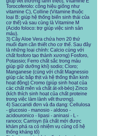
giúp vết thương lành thẹo), Vitamine E
Torocoferolo: công hiệu giống như
vitamine C), Colline (Vitamine thuộc
loại B: giúp hệ thống biến sinh thái của
cơ thể) và sau cùng là Vitamine M
(Acido foloco: trợ giúp việc sinh sản
máu).
3) Cây Aloe Vera chứa hơn 20 thứ
muối đạm cần thiết cho cơ thể. Sau đây
là những loại chính: Calcio cùng với
chất fosforo tạo thành xương) Fosforo,
Potassio; Ferro chất sắc trong máu
giúp giữ dưỡng khí) sodio; Cloro;
Manganese (cùng với chất Magnessio
giúp các bắp thịt và hệ thống thần kinh
hoạt động) Cromo (giúp sinh hoạt của
các chất mên và chất át-xít-béo) Zinco
(kích thích sinh hoạt của chất proteine
trong việc làm lành vết thương).
4) Saccaridi đơn và đa dạng: Cellulosa
- glucosio - manosio - aldoso -
acidouronico - lipasi - aninasi - L -
ranoco; Carrisyn (là chất mới được
khám phá ra có nhiệm vụ củng cố hệ
thống kháng tố)