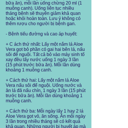
bữa ăn), mỗi lần uống chừng 20 ml (1
muỗng canh). Uống liên tục nhiều
tháng bệnh sẽ thuyên giảm khả quan
hoặc khỏi hoàn toàn. Lưu ý không có
thêm rượu cho người bị bệnh gan.
- Bệnh tiểu đường và cao áp huyết:
+ C ách thứ nhất: Lấy một nắm lá Aloe
Vera gọt bỏ phần có gai hai bên lá, nấu
sôi để nguội. Tất cả bỏ vào máy sinh tố
xay đều lấy nước uống 1 ngày 3 lần
(15 phút trước bữa ăn). Mỗi lần dùng
khoảng 1 muỗng canh.
+ Cách thứ hai: Lấy một nắm lá Aloe
Vera nấu sôi để nguội. Uống nước và
ăn lá đã nấu chín, 1 ngày 3 lần (15 phút
trước bữa ăn). Mỗi lần dùng khoảng 1
muỗng canh.
+ Cách thứ ba: Mỗi ngày lấy 1 hay 2 lá
Aloe Vera gọt vỏ, ăn sống. Ăn mỗi ngày
3 lần trong nhiều tháng sẽ có kết quả
khả quan. Những người bị huyết áp mà