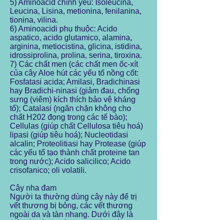
5) Aminoacid chính yếu: Isoleucina,
Leucina, Lisina, metionina, fenilanina,
tionina, vilina.
6) Aminoacidi phụ thuộc: Acido
aspatico, acido glutamico, alamina,
arginina, metiocistina, glicina, istidina,
idrossiprolina, prolina, serina, tiroxina.
7) Các chất men (các chất men ốc-xít
của cây Aloe hút các yếu tố nồng cốt:
Fosfatasi acida; Amilasi, Bradichinasi
hay Bradichi-ninasi (giảm đau, chống
sưng (viêm) kích thích bảo vệ kháng
tố); Catalasi (ngăn chặn không cho
chất H202 đọng trong các tế bào);
Cellulas (giúp chất Cellulosa tiêu hoá)
lipasi (giúp tiêu hoá); Nucleotidasi
alcalin; Proteolitiasi hay Protease (giúp
các yếu tố tạo thành chất proteine tan
trong nước); Acido salicilico; Acido
crisofanico; oli volatili.
Cây nha đam
Người ta thường dùng cây này để trị
vết thương bị bỏng, các vết thương
ngoài da và tàn nhang. Dưới đây là