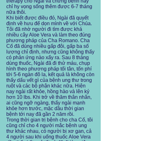
therapy cho Ngài và chứng bệnh này
chỉ hy vọng sống thêm được 6-7 tháng
nữa thôi.
Khi biết được điều đó, Ngài đã quyết
định về hưu để dọn mình về với Chúa.
Tôi đã nhờ người đi tìm được khá
nhiều cây Aloe Vera và làm theo đúng
phương pháp của Cha Romano. Cha
Cố đã dùng nhiều gấp đôi, gấp ba số
lượng chỉ định, nhưng cũng không thấy
có phản ứng nào xẩy ra. Sau 8 tháng
dùng thuốc, Ngài đã đi thử máu, chụp
hình theo phương pháp tối tân, tốn phí
tới 5-6 ngàn đô la, kết quả là không còn
thấy dấu vết gì của bệnh ung thư trong
ruột và các bộ phận khác nữa. Hiện
nay ngài rất khỏe, hồng hào và lên ký
hơn 10 lbs. Khi trở về thăm thân nhân,
ai cũng ngỡ ngàng, thấy ngài mạnh
khỏe hơn trước, mặc dầu thời gian
bệnh tới nay đã gần 2 năm rồi.
Trong thời gian trị bệnh cho cha Cố, tôi
cũng chỉ cho 4 người mắc bệnh ung
thư khác nhau, có người bị xơ gan, cả
4 người sau khi uống thuốc Aloe Vera