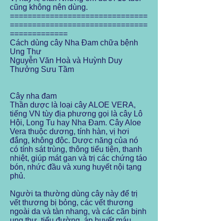
cũng không nên dùng.
===============================
===============================
=============
Cách dùng cây Nha Đam chữa bệnh
Ung Thư
Nguyễn Văn Hoà và Huỳnh Duy
Thưởng Sưu Tầm
Cây nha đam
Thần dược là loại cây ALOE VERA,
tiếng VN tùy địa phương gọi là cây Lô
Hội, Long Tu hay Nha Đam. Cây Aloe
Vera thuộc dương, tính hàn, vị hơi
đắng, không độc. Dược năng của nó
có tính sát trùng, thông tiểu tiện, thanh
nhiệt, giúp mát gan và trị các chứng táo
bón, nhức đầu và xung huyết nội tạng
phủ.
Người ta thường dùng cây này để trị
vết thương bị bỏng, các vết thương
ngoài da và tàn nhang, và các căn bịnh
ung thư, tiểu đường, áp huyết máu