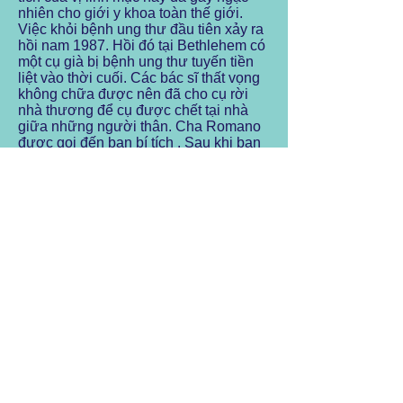
nhiên cho giới y khoa toàn thế giới.
Việc khỏi bệnh ung thư đầu tiên xảy ra
hồi nam 1987. Hồi đó tại Bethlehem có
một cụ già bị bệnh ung thư tuyến tiền
liệt vào thời cuối. Các bác sĩ thất vọng
không chữa được nên đã cho cụ rời
nhà thương để cụ được chết tại nhà
giữa những người thân. Cha Romano
được gọi đến ban bí tích . Sau khi ban
các bí tích cho cụ, cha đề nghị cụ thử
chữa bện với phương thuốc của cha.
Ông cụ khỏi bệnh và hiện nay còn sống
với con cháu, rất là khỏe mạnh, dù đã
85 tuổi. Sau đó bình xi-ro Aloe Vera do
cha Romano làm cho ông cụ, bị một nữ
tu giúp việc trong dòng Franciscan bỏ
quên trong một xó bếp, cho tới một hôm
nư tu Silvana y tá của nhà dòng biết tin
một bà bạn bịnh ung thư. Chị chợt nhớ
tới bình xi-rô của cha Romano và đưa
cho người bạn uống rồi làm thêm xi-rô
với lá cây Aloe Vera. Chỉ trong vài
tháng chị bạn khỏi bệnh ung thư và
sống rất khỏe mạnh và yêu đời. Sau
đó, một trong hai ông thư ký của trường