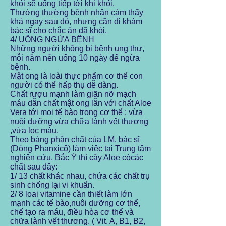
khỏi sẽ uống tiếp tới khi khỏi.
Thường thường bệnh nhân cảm thấy
khá ngay sau đó, nhưng cần đi khám
bác sĩ cho chắc ăn đã khỏi.
4/ UỐNG NGỪA BỆNH
Những người không bị bệnh ung thư,
mỗi năm nên uống 10 ngày để ngừa
bệnh.
Mật ong là loài thực phẩm cơ thể con
người có thể hấp thụ dễ dàng.
Chất rượu mạnh làm giãn nỡ mạch
máu dẫn chất mật ong lẫn với chất Aloe
Vera tới mọi tế bào trong cơ thể : vừa
nuôi dưỡng vừa chữa lành vết thương
,vừa lọc máu.
Theo bảng phân chất của LM. bác sĩ
(Dòng Phanxicô) làm việc tại Trung tâm
nghiên cứu, Bắc Ý thì cây Aloe cócác
chất sau đây:
1/ 13 chất khác nhau, chứa các chất trụ
sinh chống lại vi khuẩn.
2/ 8 loai vitamine cần thiết làm lớn
mạnh các tế bào,nuôi dưỡng cơ thể,
chế tạo ra máu, điều hòa cơ thể và
chữa lành vết thương. ( Vit. A, B1, B2,