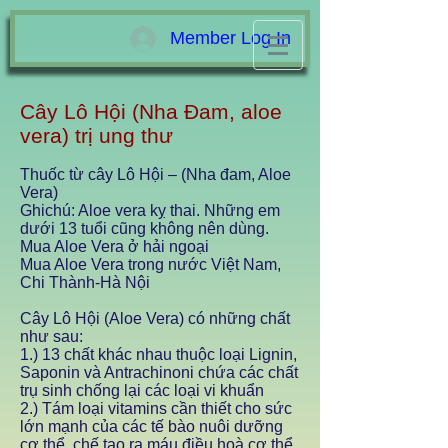
Member Log In
Cây Lô Hội (Nha Đam, aloe
vera) trị ung thư
Thuốc từ cây Lô Hội – (Nha đam, Aloe
Vera)
Ghichú: Aloe vera kỵ thai. Những em
dưới 13 tuổi cũng không nên dùng.
Mua
Aloe Vera ở hải ngoại
Mua Aloe Vera trong nước Việt Nam,
Chi Thành-Hà Nội
Cây Lô Hội (Aloe Vera) có những chất
như sau:
1.) 13 chất khác nhau thuộc loại Lignin,
Saponin và Antrachinoni chứa các chất
trụ sinh chống lại các loại vi khuẩn
2.) Tám loại vitamins cần thiết cho sức
lớn mạnh của các tế bào nuôi dưỡng
cơ thể, chế tạo ra máu điều hoà cơ thể