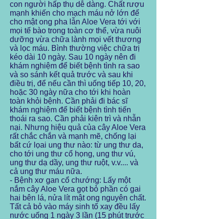
con người hấp thụ dễ dàng. Chất rượu
mạnh khiến cho mạch máu nở lớn để
cho mật ong pha lẫn Aloe Vera tới với
mọi tế bào trong toàn cơ thể, vừa nuôi
dưỡng vừa chữa lành mọi vết thương
và lọc máu. Bình thường việc chữa trị
kéo dài 10 ngày. Sau 10 ngày nên đi
khám nghiệm để biết bệnh tình ra sao
và so sánh kết quả trước và sau khi
điều trị, để nếu cần thì uống tiếp 10, 20,
hoặc 30 ngày nữa cho tới khi hoàn
toàn khỏi bệnh. Cần phải đi bác sĩ
khám nghiệm để biết bệnh tình tiến
thoái ra sao. Cần phải kiên trì và nhẫn
nại. Nhưng hiệu quả của cây Aloe Vera
rất chắc chắn và mạnh mẽ, chống lại
bất cứ lọai ung thư nào: từ ung thư da,
cho tới ung thư cổ họng, ung thư vú,
ung thư dạ dầy, ung thư ruột, v.v.... và
cả ung thư máu nữa.
- Bệnh xơ gan cổ chướng: Lấy một
nắm cây Aloe Vera gọt bỏ phần có gai
hai bên lá, nửa lít mật ong nguyên chất.
Tất cả bỏ vào máy sinh tố xay đều lấy
nước uống 1 ngày 3 lần (15 phút trước