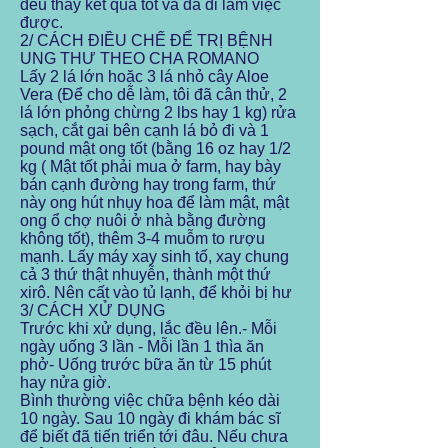
dều thấy kết quả tốt và đã đi làm việc
được.
2/ CÁCH ĐIỀU CHẾ ĐỂ TRỊ BỆNH
UNG THƯ THEO CHA ROMANO
Lấy 2 lá lớn hoặc 3 lá nhỏ cây Aloe
Vera (Để cho dễ làm, tôi đã cân thử, 2
lá lớn phỏng chừng 2 lbs hay 1 kg) rửa
sạch, cắt gai bên cạnh lá bỏ đi và 1
pound mật ong tốt (bằng 16 oz hay 1/2
kg ( Mật tốt phải mua ở farm, hay bày
bán cạnh đường hay trong farm, thứ
này ong hút nhụy hoa để làm mật, mật
ong ổ chợ nuôi ở nhà bằng đường
không tốt), thêm 3-4 muỗm to rượu
mạnh. Lấy máy xay sinh tố, xay chung
cả 3 thứ thật nhuyễn, thành một thứ
xirô. Nên cất vào tủ lạnh, để khỏi bị hư
3/ CÁCH XỬ DỤNG
Trước khi xử dụng, lắc đều lên.- Mỗi
ngày uống 3 lần - Mỗi lần 1 thìa ăn
phở- Uống trước bữa ăn từ 15 phút
hay nửa giờ.
Bình thường việc chữa bệnh kéo dài
10 ngày. Sau 10 ngày đi khám bác sĩ
để biết đã tiến triển tới đâu. Nếu chưa