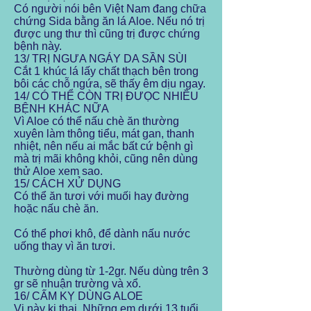
Có người nói bên Việt Nam đang chữa
chứng Sida bằng ăn lá Aloe. Nếu nó trị
được ung thư thì cũng trị được chứng
bệnh này.
13/ TRỊ NGƯA NGÁY DA SẦN SÙI
Cắt 1 khúc lá lấy chất thạch bên trong
bôi các chỗ ngứa, sẽ thấy êm dịu ngay.
14/ CÓ THỂ CÒN TRỊ ĐƯỌC NHIỀU
BỆNH KHÁC NỮA
Vì Aloe có thể nấu chè ăn thường
xuyên làm thông tiểu, mát gan, thanh
nhiệt, nên nếu ai mắc bất cứ bệnh gì
mà trị mãi không khỏi, cũng nên dùng
thử Aloe xem sao.
15/ CÁCH XỬ DỤNG
Có thể ăn tươi với muối hay đường
hoặc nấu chè ăn.
Có thể phơi khô, để dành nấu nước
uống thay vì ăn tươi.
Thường dùng từ 1-2gr. Nếu dùng trên 3
gr sẽ nhuận trường và xổ.
16/ CẤM KỴ DÙNG ALOE
Vị này kị thai. Những em dưới 13 tuổi