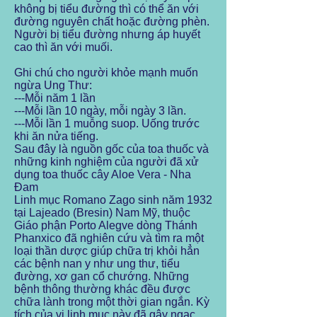
không bị tiểu đường thì có thể ăn với
đường nguyên chất hoặc đường phèn.
Người bị tiểu đường nhưng áp huyết
cao thì ăn với muối.
Ghi chú cho người khỏe mạnh muốn
ngừa Ung Thư:
---Mỗi năm 1 lần
---Mỗi lần 10 ngày, mỗi ngày 3 lần.
---Mỗi lần 1 muỗng suop. Uống trước
khi ăn nửa tiếng.
Sau đây là nguồn gốc của toa thuốc và
những kinh nghiệm của người đã xử
dụng toa thuốc cây Aloe Vera - Nha
Đam
Linh mục Romano Zago sinh năm 1932
tại Lajeado (Bresin) Nam Mỹ, thuộc
Giáo phận Porto Alegve dòng Thánh
Phanxico đã nghiên cứu và tìm ra một
loại thần dược giúp chữa trị khỏi hẳn
các bệnh nan y như ung thư, tiểu
đường, xơ gan cổ chướng. Những
bệnh thông thường khác đều được
chữa lành trong một thời gian ngắn. Kỳ
tích của vị linh mục này đã gây ngạc