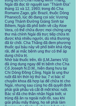
trong đó có Cha Hoàng Minh Thắng,
Ngài đã đọc tờ nguyệt san "Thánh Địa"
tháng 11 và 12, 1993; trong đó Cha
Romano Zago, gốc Brazil, thuộc Dòng
Phanxicô, lúc đó đang coi sóc Vương
Cung Thánh Đường Giáng Sinh tại
Bêlem, Ngài đã phổ biến về cây Aloe
Vera, có thể chữa được mọi chứng ung
thư mà chính Ngài đã trực tiếp chữa trị
được khá nhiều người, dù nhà thương
đã từ chối. Cha Thắng đã đem phương
thuốc quí báu này về phổ biến khá rộng
rãi, để ai mắc bệnh ung thư có thể áp
dụng chữa trị.
Nhờ bài thuốc trên, tôi (LM.James Vũ)
đã ứng dụng ngay để trị bệnh cho Cha
Cố Joseph N.D.M., hiện đang hưu tại
Chi Dòng Đồng Công. Ngài bị ung thư
ruột đã tới thời kỳ thứ ba; 7 vị bác sĩ
chuyên khoa đã hợp lại để chữa trị cho
Ngài, nhưng sau cùng họ đã quyết định
phải giải phẫu và cắt đi một khúc ruột.
Bác sĩ đã cho thân nhân Ngài biết, vi
trùng đã ăn ra ngoài ruột rồi, sau khi
giải phẫu mấy tháng, họ sẽ phải làm