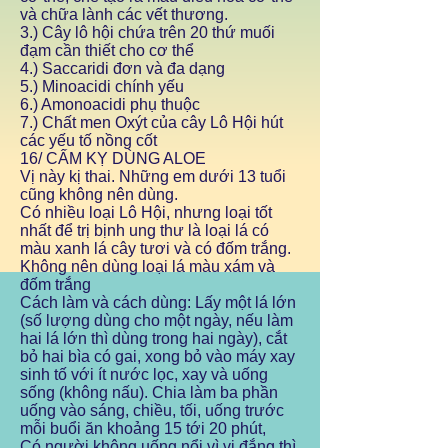
và chữa lành các vết thương.
3.) Cây lô hội chứa trên 20 thứ muối
đạm cần thiết cho cơ thể
4.) Saccaridi đơn và đa dạng
5.) Minoacidi chính yếu
6.) Amonoacidi phụ thuộc
7.) Chất men Oxýt của cây Lô Hội hút
các yếu tố nồng cốt
16/ CẤM KỴ DÙNG ALOE
Vị này kị thai. Những em dưới 13 tuổi
cũng không nên dùng.
Có nhiều loại Lô Hội, nhưng loại tốt
nhất để trị bịnh ung thư là loại lá có
màu xanh lá cây tươi và có đốm trắng.
Không nên dùng loại lá màu xám và
đốm trắng
Cách làm và cách dùng: Lấy một lá lớn
(số lượng dùng cho một ngày, nếu làm
hai lá lớn thì dùng trong hai ngày), cắt
bỏ hai bìa có gai, xong bỏ vào máy xay
sinh tố với ít nước lọc, xay và uống
sống (không nấu). Chia làm ba phần
uống vào sáng, chiều, tối, uống trước
mỗi buổi ăn khoảng 15 tới 20 phút,
Có người không uống nổi vì vị đắng thì