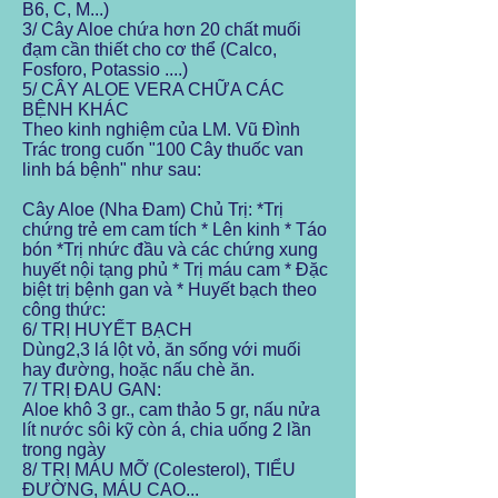
B6, C, M...)
3/ Cây Aloe chứa hơn 20 chất muối
đạm cần thiết cho cơ thể (Calco,
Fosforo, Potassio ....)
5/ CÂY ALOE VERA CHỮA CÁC
BỆNH KHÁC
Theo kinh nghiệm của LM. Vũ Đình
Trác trong cuốn "100 Cây thuốc van
linh bá bệnh" như sau:
Cây Aloe (Nha Đam) Chủ Trị: *Trị
chứng trẻ em cam tích * Lên kinh * Táo
bón *Trị nhức đầu và các chứng xung
huyết nội tạng phủ * Trị máu cam * Đặc
biệt trị bệnh gan và * Huyết bạch theo
công thức:
6/ TRỊ HUYẾT BẠCH
Dùng2,3 lá lột vỏ, ăn sống với muối
hay đường, hoặc nấu chè ăn.
7/ TRỊ ĐAU GAN:
Aloe khô 3 gr., cam thảo 5 gr, nấu nửa
lít nước sôi kỹ còn á, chia uống 2 lần
trong ngày
8/ TRỊ MÁU MỠ (Colesterol), TIỂU
ĐƯỜNG, MÁU CAO...