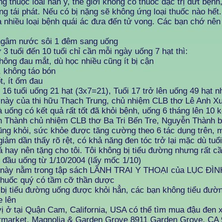
g thuộc loai nan y, thế giới không có thuốc đặc trị dứt bệnh,
ũng tái phát. Nếu có bị nặng sẽ không ứng loại thuốc nào hết
a nhiều loại bệnh quái ác đưa đến tử vong. Các bạn chớ nên
m nước sôi 1 đêm sang uống
tuổi đến 10 tuổi chỉ cần mỗi ngày uống 7 hạt thì:
ng đau mắt, dù học nhiều cũng ít bị cận
 không táo bón
, ít ốm đau
tuổi uống 21 hạt (3x7=21), Tuổi 17 trở lên uống 49 hạt n
y của thi hữu Thạch Trung, chủ nhiệm CLB thơ Lê Anh X
 uống có kết quả rất tốt đã khỏi bệnh, uống 6 tháng lên 10 
n Thành chủ nhiệm CLB thơ Ba Tri Bến Tre, Nguyễn Thành bị
ng khỏi, sức khỏe được tăng cường theo 6 tác dụng trên, 
giảm dần thấy rõ rệt, có khả năng đen tóc trở lại mặc dù tuổ
 hay nên tặng cho tôi. Tôi không bị tiểu đường nhưng rất c
 đầu uống từ 1/10/2004 (lấy mốc 1/10)
y nằm trong tập sách LÃNH TRAI Y THOẠI của LỤC ĐÌN
 thuốc quý có tầm cỡ thần dược
iểu đường uống được khỏi hẳn, các bạn không tiểu đườn
 lên
ị ở tại Quận Cam, California, USA có thể tìm mua đậu đen x
market, Magnolia & Garden Grove 8911 Garden Grove, CA