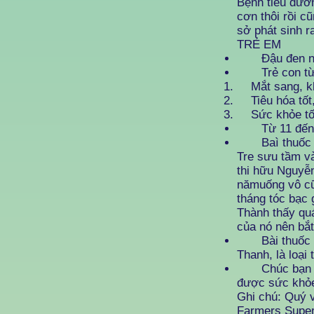
Bệnh tiểu đườn
cơn thôi rồi c
sở phát sinh r
TRẺ EM
Đậu đen ngâ
Trẻ con từ 3 
Mắt sang, khô
Tiêu hóa tốt,
Sức khỏe tốt
Từ 11 đến 16 
Baì thuốc nà
Tre sưu tầm và
thi hữu Nguyễ
nămuống vô cũ
tháng tóc bạc 
Thành thấy quá
của nó nên bắt
Bài thuốc nà
Thanh, là loại
Chúc bạn bị t
được sức khỏe
Ghi chú: Quý v
Farmers Super