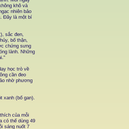
 không khô và
 ngạc nhiên bảo
. Đây là một bí
), sắc đen,
hủy, bổ thận,
được chứng sưng
hóng lành. Những
i."
dạy học trò về
hông cần đeo
bảo nhờ phương
t xanh (bổ gan).
 thích của mỗi
a có thể dùng 49
ỗi sáng nuốt 7