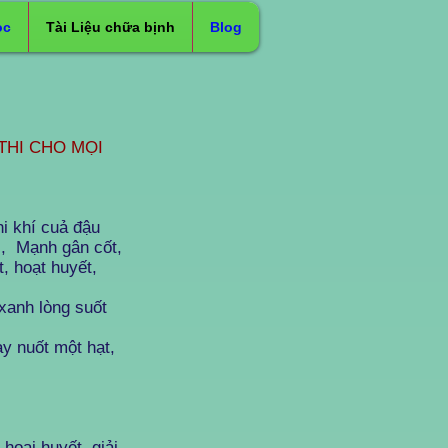
ọc
Tài Liệu chữa bịnh
Blog
THI CHO MỌI
i khí cuả đậu
óc, Mạnh gân cốt,
t, hoạt huyết,
xanh lòng suốt
y nuốt một hạt,
hoại huyết, giải