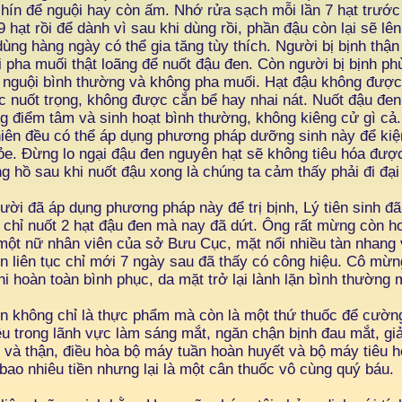
hín để nguội hay còn ấm. Nhớ rửa sạch mỗi lần 7 hạt trước
9 hạt rồi để dành vì sau khi dùng rồi, phần đậu còn lại sẽ l
ùng hàng ngày có thể gia tăng tùy thích. Người bị bịnh thận
 pha muối thật loãng để nuốt đậu đen. Còn người bị bịnh ph
 nguội bình thường và không pha muối. Hạt đậu không được
 nuốt trọng, không được cắn bể hay nhai nát. Nuốt đậu đen 
g điểm tâm và sinh hoạt bình thường, không kiêng cử gì cả
niên đều có thể áp dụng phương pháp dưỡng sinh này để kiệ
. Đừng lo ngại đậu đen nguyên hạt sẽ không tiêu hóa được 
g hồ sau khi nuốt đậu xong là chúng ta cảm thấy phải đi đại t
ười đã áp dụng phương pháp này để trị bịnh, Lý tiên sinh đã 
 chỉ nuốt 2 hạt đậu đen mà nay đã dứt. Ông rất mừng còn h
 một nữ nhân viên của sở Bưu Cục, mặt nổi nhiều tàn nhang
n liên tục chỉ mới 7 ngày sau đã thấy có công hiệu. Cô mừng
i hoàn toàn bình phục, da mặt trở lại lành lặn bình thường m
n không chỉ là thực phẩm mà còn là một thứ thuốc để cường
u trong lãnh vực làm sáng mắt, ngăn chận bịnh đau mắt, giả
n và thận, điều hòa bộ máy tuần hoàn huyết và bộ máy tiêu 
bao nhiêu tiền nhưng lại là một cân thuốc vô cùng quý báu.