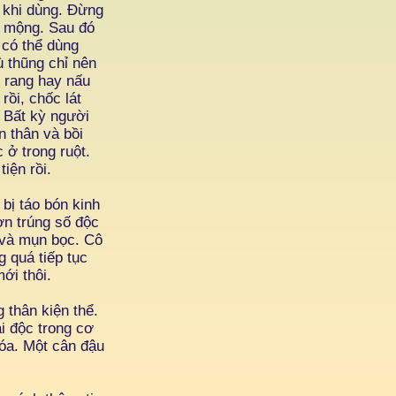
 khi dùng. Đừng
ên mộng. Sau đó
 có thể dùng
ù thũng chỉ nên
 rang hay nấu
rồi, chốc lát
. Bất kỳ người
n thân và bồi
ở trong ruột.
iện rồi.
bị táo bón kinh
ơn trúng số độc
 và mụn bọc. Cô
 quá tiếp tục
ới thôi.
 thân kiện thể.
i độc trong cơ
hóa. Một cân đậu