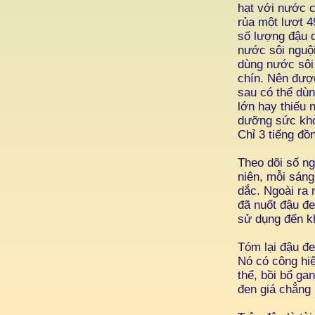
hạt với nước c
rủa một lượt 4
số lượng đậu d
nước sôi nguội
dùng nước sôi
chín. Nên được
sau có thể dùn
lớn hay thiếu 
dưỡng sức khỏe
Chỉ 3 tiếng đồn
Theo dõi số ng
niên, mỗi sáng
dắc. Ngoài ra
đã nuốt đậu đe
sử dụng đến kh
Tóm lại đậu đe
Nó có công hiệ
thể, bồi bổ ga
đen giá chẳng 