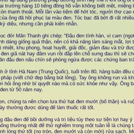
tại trường hàng 10 tiếng đồng hồ vẫn không biết mệt, miệng
còn thanh thoát. Mỗi lần vào tiệm để hớt tóc, người thợ cạo
của ông đã hồi phục lại màu đen. Tóc bạc đã bớt đi rất nhiều
kỳ diệu, nhưng cần phải kiên nhẫn.
c đời Mãn Thanh ghi chép: "Đậu đen tính hàn, vị cam (ngọt
h dáng giống quả thận, nên có khả năng làm sáng mắt, lợi t
i nhiệt, khu phong, hoạt huyết, giải độc, giảm đau và trừ 
đen giã nát hay đâm vụn rồi đắp lên chỗ sưng đau thì sẽ c
ăn đậu đen nấu chín sẽ phòng ngừa được các chứng ban trá
nh ở tỉnh Hà Nam (Trung Quốc), tuổi trên 80, hàng tuần đều 
 pháp (viết chữ đẹp bằng bút lông). Tay ông không run và k
ời hỏi ông nhờ bí quyết nào mà có sức khỏe như vậy. Ông 
 đen từ 50 năm nay.
n, chúng ta nên chọn lựa thứ hạt đen mướt (bổ thận) và ruộ
ày thường được dùng để làm thuốc rất tốt.
 đậu đen để bồi dưỡng và trị liệu tùy theo sự tiện lợi hay ý
ông thường nhất để thử nghiệm trong một tuần lễ là chúng t
nh lòng thứ tốt (no tròn, đen mướt và còn mới) rửa sạch. M