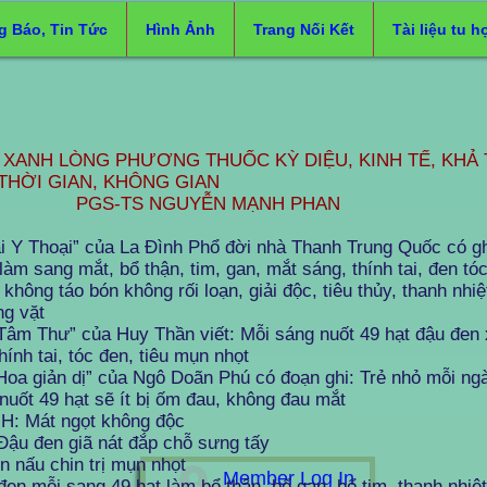
g Báo, Tin Tức
Hình Ảnh
Trang Nối Kết
Tài liệu tu h
 XANH LÒNG PHƯƠNG THUỐC KỲ DIỆU, KINH TẾ, KHẢ 
THỜI GIAN, KHÔNG GIAN
S NGUYỄN MẠNH PHAN
i Y Thoại” của La Đình Phổ đời nhà Thanh Trung Quốc có gh
làm sang mắt, bổ thận, tim, gan, mắt sáng, thính tai, đen t
không táo bón không rối loạn, giải độc, tiêu thủy, thanh nhiệ
ng vặt
âm Thư” của Huy Thần viết: Mỗi sáng nuốt 49 hạt đậu đen 
hính tai, tóc đen, tiêu mụn nhọt
oa giản dị” của Ngô Doãn Phú có đoạn ghi: Trẻ nhỏ mỗi ngà
nuốt 49 hạt sẽ ít bị ốm đau, không đau mắt
Mát ngọt không độc
giã nát đắp chỗ sưng tấy
ấu chin trị mụn nhọt
Member Log In
mỗi sang 49 hạt làm bổ thận, bổ gan, bổ tim, thanh nhiệt 