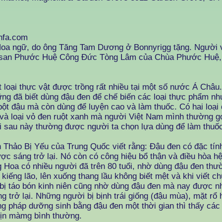
nfa.com
oa ngữ, do ông Tăng Tam Dương ở Bonnyrigg tặng. Người vi
 san Phước Huệ Công Đức Tòng Lâm của Chùa Phước Huệ, W
 loại thực vật được trồng rất nhiều tại một số nước Á Châu
ng đã biết dùng đậu đen để chế biến các loại thực phẩm n
ột đậu mà còn dùng để luyện cao và làm thuốc. Có hai loại 
 và loại vỏ đen ruột xanh mà người Việt Nam mình thường gọ
ại sau này thường được người ta chọn lựa dùng để làm thuố
 Thảo Bị Yếu của Trung Quốc viết rằng: Đậu đen có đặc tín
ợc sáng trở lại. Nó còn có công hiệu bổ thận và điều hòa hệ
 Hoa có nhiều người đã trên 80 tuổi, nhờ dùng đậu đen th
kiếng lão, lên xuống thang lầu không biết mệt và khi viết c
 bị táo bón kinh niên cũng nhờ dùng đậu đen mà nay được n
ng trở lại. Những người bị bịnh trái giống (đậu mùa), mặt rổ
 pháp dưỡng sinh bằng đậu đen một thời gian thì thấy các 
mịn màmg bình thường.