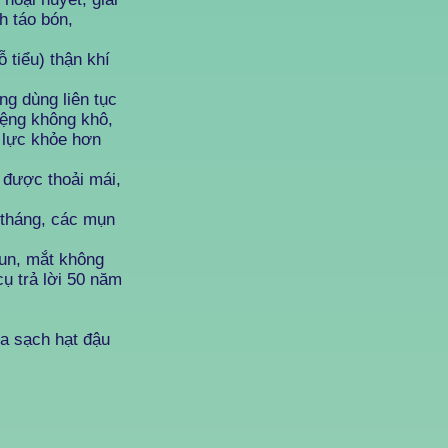
h táo bón,
 tiểu) thận khí
ng dùng liên tục
iệng không khô,
n lực khỏe hơn
 được thoải mái,
 tháng, các mụn
run, mắt không
cụ trả lời 50 năm
a sạch hạt đậu