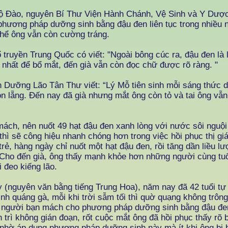
 Đào, nguyên Bí Thư Viện Hành Chánh, Vệ Sinh và Y Dượ
phương pháp dưỡng sinh bằng đậu đen liên tục trong nhiều 
thể ông vẫn còn cường tráng.
truyền Trung Quốc có viết: "Ngoài bông cúc ra, đậu đen là 
 nhất để bổ mắt, đến già vẫn còn đọc chữ được rõ ràng. "
 Dưỡng Lão Tân Thư viết: “Lý Mỗ tiên sinh mỗi sáng thức d
òn lẵng. Đến nay đã già nhưng mắt ông còn tỏ và tai ông vẫn
mách, nên nuốt 49 hạt đậu đen xanh lòng với nước sôi nguộ
thì sẽ công hiệu nhanh chóng hơn trong việc hồi phục thị gi
trẻ, hàng ngày chỉ nuốt một hạt đậu đen, rồi tăng dần liều 
Cho đến già, ông thấy mạnh khỏe hơn những người cùng tuổi
 đeo kiếng lão.
y (nguyên văn bằng tiếng Trung Hoa), năm nay đã 42 tuổi tự 
bịnh quáng gà, mỗi khi trời sẫm tối thì quờ quạng không trôn
người bạn mách cho phương pháp dưỡng sinh bằng đậu đen
 trì không gián đoạn, rốt cuộc mắt ông đã hồi phục thấy rõ 
 nhờ áp dụng phương pháp dưỡng sinh này mà ít khi ông bị 