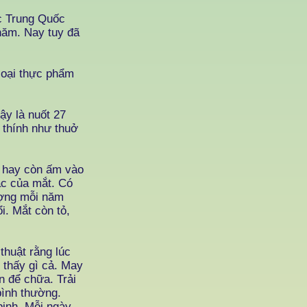
c Trung Quốc
năm. Nay tuy đã
loại thực phẩm
ậy là nuốt 27
 thính như thuở
i hay còn ấm vào
ác của mắt. Có
lượng mỗi năm
. Mắt còn tỏ,
thuật rằng lúc
g thấy gì cả. May
 để chữa. Trải
bình thường.
bịnh. Mỗi ngày