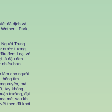
ết đã dịch và
etherill Park,
. Người Trung
hư nước tương,
đậu đen: Loại vỏ
i là đậu đen
c nhiều hơn.
h làm cho người
 thống tim
ường xuyên, mà
hữ, tay không
huận trường, đại
 hoa mè, sau khi
vết thẹo đã khỏi