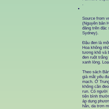
.
Source from v
(Nguyên bản H
đăng trên đặc
Sydney).
Đậu đen là một
Hoa không nhữ
tương khô và b
đen ruột trắng
xanh lòng. Lo
Theo sách Bản
già mắt yếu đư
mạch. Ở Trung
không cần đeo 
run. Có người
tiện bình thườ
áp dụng phương
hẳn, da trơn 