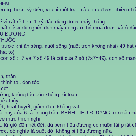
HÊM
 thuốc kỳ diệu, vì chỉ một loại mà chữa được nhiều chứ
ì rất rẻ tiền, 1 ký đậu dùng được mấy tháng
t cứ ai dù nghèo đến mấy cũng có thể mua được và ở đâ
IỂU ĐƯỜNG
HUỐC
ớc khi ăn sáng, nuốt sống (nuốt trọn không nhai) 49 hạt 
hạt to)
 số : 7 và 7 số 49 là bội của 2 số (7x7=49), con số mang
, thận
ính tai, đen tóc
cốt
, không táo bón không rối loạn
êu thủy
hoạt huyết, giảm đau, không vặt
át huy của 6 tác dụng trên, BỆNH TIỂU ĐƯỜNG tự nhiên b
về mức thích nghi
ục từ giờ đến hết đời, dù bệnh tiểu đường có muốn tái phát c
ược, có nghĩa là suốt đời không bị tiểu đường nữa