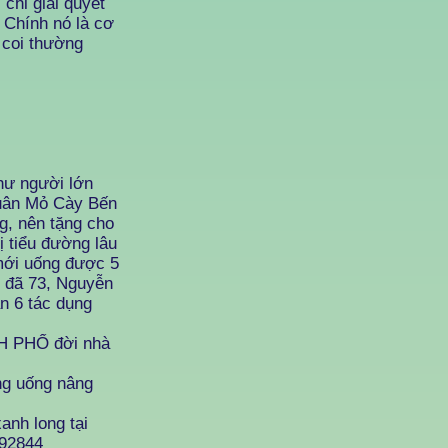
 chỉ giải quyết
. Chính nó là cơ
 coi thường
hư người lớn
uân Mỏ Cày Bến
kg, nên tặng cho
 tiểu đường lâu
mới uống được 5
i đã 73, Nguyễn
ần 6 tác dụng
H PHỔ đời nhà
g uống nâng
anh long tại
 92844