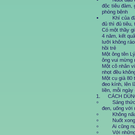
độc tiêu đàm, 
phòng bệnh
Khí của đậu là
đủ thì đủ tiêu, 
Có một thầy gi
4 năm, kết quả
lưỡi không ráo
hồi trẻ
Một ông tên Lý
ông vui mừng 
Một cô nhân v
nhọt đều khôn
Một cụ già 80 
đeo kính, lên 
liền, mỗi ngày
CÁCH DÙN
Sáng thức dậy
đen, uống với
Không nấu, kh
Nuốt xong, 
Ai cũng nuốt
Với những ng