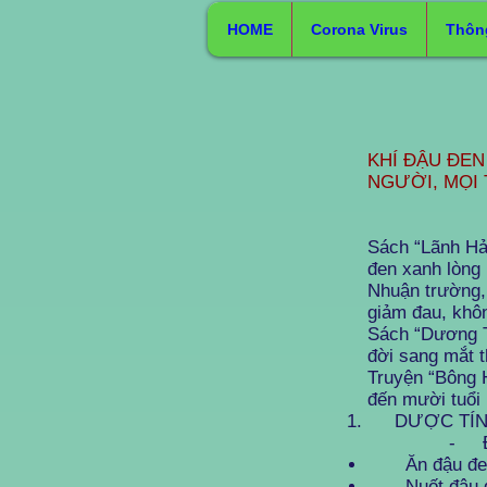
HOME
Corona Virus
Thôn
KHÍ ĐẬU ĐEN
NGƯỜI, MỌI 
PGS-T
Sách “Lãnh Hả
đen xanh lòng 
Nhuận trường, 
giảm đau, khô
Sách “Dương T
đời sang mắt t
Truyện “Bông H
đến mười tuổi 
DƯỢC TÍNH: 
- Đậu đen 
Ăn đậu đen n
Nuốt đậu đen 