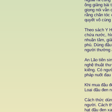
ông giảng bài 
giọng nói vẫn 
rằng chân tóc 
quyết vô cùng 
Theo sách Y Họ
chứa nước, hìn
nhuận tâm, giả
phù. Dùng đậu 
người thường 
An Lão tiên si
nghệ thuật thư
kiếng. Có ngư
pháp nuốt đạu
Khi mua đậu đe
Loại đậu đen n
Cách thức dùng
người. Cách th
hạt đậu đen xa