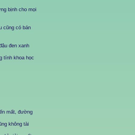
ng bịnh cho mọi
u cũng có bán
đậu đen xanh
 tính khoa học
iến mất, đường
ũng không tài