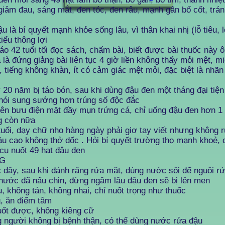
giảm đau, sáng mắt, đen tóc, đen râu, mạnh gân bổ cốt, trán
 bí quyết mạnh khỏe sống lâu, vì thân khai nhị (lỗ tiêu, lỗ
tiểu thông lợi
áo 42 tuổi tối đọc sách, chấm bài, biết được bài thuốc này ô
 là đứng giảng bài liên tục 4 giờ liền không thấy mỏi mệt, m
, tiếng không khàn, ít có cảm giác mệt mỏi, đặc biệt là nhã
 20 năm bị táo bón, sau khi dùng đậu đen một tháng đại tiện
nói sung sướng hơn trúng số độc đắc
iên bưu điện mặt đầy mụn trứng cá, chỉ uống đậu đen hơn 1
g còn nữa
tuổi, dạy chữ nho hàng ngày phải giơ tay viết nhưng không 
lầu cao không thở dốc . Hỏi bí quyết trường thọ mạnh khoẻ, 
 cụ nuốt 49 hạt đâu đen
G
, sau khi đánh răng rửa mặt, dùng nước sôi để nguội rử
 nước đã nấu chin, đừng ngâm lâu đậu đen sẽ bị lên men
ông tán, không nhai, chỉ nuốt trọng như thuốc
ăn điểm tâm
 được, không kiêng cữ
ười không bị bệnh thận, có thể dùng nước rửa đậu