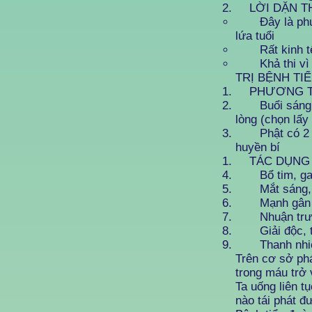
LỜI DẶN T
Đây là phương
lứa tuổi
Rất kinh tế v
Khả thi vì bấ
TRỊ BỆNH T
PHƯƠNG T
Buổi sáng trư
lòng (chọn lấy 
Phật có 2 con
huyền bí
TÁC DỤNG
Bổ tim, gan
Mắt sáng, th
Mạnh gân 
Nhuận trường
Giải độc, ti
Thanh nhiệt, 
Trên cơ sở ph
trong máu trở 
Ta uống liên t
nào tái phát đ