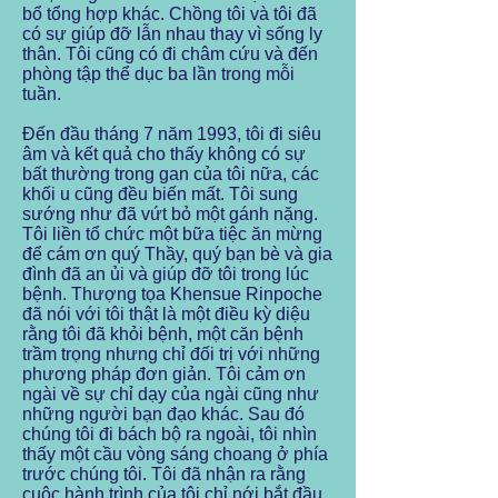
bổ tổng hợp khác. Chồng tôi và tôi đã
có sự giúp đỡ lẫn nhau thay vì sống ly
thân. Tôi cũng có đi châm cứu và đến
phòng tập thể dục ba lần trong mỗi
tuần.
Đến đầu tháng 7 năm 1993, tôi đi siêu
âm và kết quả cho thấy không có sự
bất thường trong gan của tôi nữa, các
khối u cũng đều biến mất. Tôi sung
sướng như đã vứt bỏ một gánh nặng.
Tôi liền tổ chức một bữa tiệc ăn mừng
để cám ơn quý Thầy, quý bạn bè và gia
đình đã an ủi và giúp đỡ tôi trong lúc
bệnh. Thượng tọa Khensue Rinpoche
đã nói với tôi thật là một điều kỳ diệu
rằng tôi đã khỏi bệnh, một căn bệnh
trầm trọng nhưng chỉ đối trị với những
phương pháp đơn giản. Tôi cảm ơn
ngài về sự chỉ dạy của ngài cũng như
những người bạn đạo khác. Sau đó
chúng tôi đi bách bộ ra ngoài, tôi nhìn
thấy một cầu vòng sáng choang ở phía
trước chúng tôi. Tôi đã nhận ra rằng
cuộc hành trình của tôi chỉ nới bắt đầu.