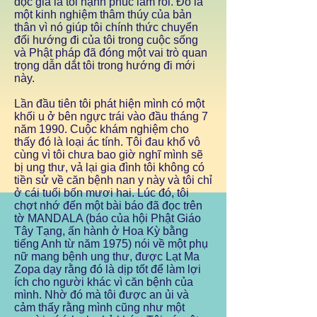
đọc giả là tôi hạnh phúc lắm rồi. Đó là
một kinh nghiệm thâm thúy của bản
thân vì nó giúp tôi chính thức chuyển
đổi hướng đi của tôi trong cuộc sống
và Phật pháp đã đóng một vai trò quan
trọng dẫn dắt tôi trong hướng đi mới
này.
Lần đầu tiên tôi phát hiện mình có một
khối u ở bên ngực trái vào đầu tháng 7
năm 1990. Cuộc khám nghiệm cho
thấy đó là loại ác tính. Tôi đau khổ vô
cùng vì tôi chưa bao giờ nghĩ mình sẽ
bị ung thư, vả lại gia đình tôi không có
tiền sử về căn bệnh nan y này và tôi chỉ
ở cái tuổi bốn mươi hai. Lúc đó, tôi
chợt nhớ đến một bài báo đã đọc trên
tờ MANDALA (báo của hội Phật Giáo
Tây Tạng, ấn hành ở Hoa Kỳ bằng
tiếng Anh từ năm 1975) nói về một phụ
nữ mang bệnh ung thư, được Lạt Ma
Zopa dạy rằng đó là dịp tốt để làm lợi
ích cho người khác vì căn bệnh của
mình. Nhờ đó mà tôi được an ủi và
cảm thấy rằng mình cũng như một