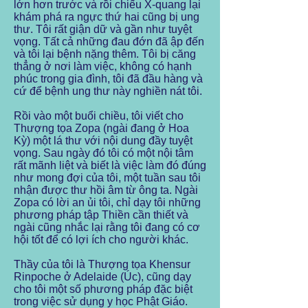
lớn hơn trước và rồi chiếu X-quang lại
khám phá ra ngực thứ hai cũng bị ung
thư. Tôi rất giận dữ và gần như tuyệt
vọng. Tất cả những đau đớn đã ập đến
và tôi lại bệnh nặng thêm. Tôi bị căng
thẳng ở nơi làm việc, không có hạnh
phúc trong gia đình, tôi đã đầu hàng và
cứ để bệnh ung thư này nghiền nát tôi.
Rồi vào một buổi chiều, tôi viết cho
Thượng tọa Zopa (ngài đang ở Hoa
Kỳ) một lá thư với nội dung đầy tuyệt
vọng. Sau ngày đó tôi có một nội tâm
rất mãnh liệt và biết là việc làm đó đúng
như mong đợi của tôi, một tuần sau tôi
nhận được thư hồi âm từ ông ta. Ngài
Zopa có lời an ủi tôi, chỉ dạy tôi những
phương pháp tập Thiền cần thiết và
ngài cũng nhắc lại rằng tôi đang có cơ
hội tốt để có lợi ích cho người khác.
Thầy của tôi là Thượng tọa Khensur
Rinpoche ở Adelaide (Úc), cũng dạy
cho tôi một số phương pháp đặc biệt
trong việc sử dụng y học Phật Giáo.