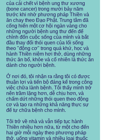
của cái chết vì bệnh ung thư xương
(bone cancer) trong mười bảy năm
trước khi nhờ phương pháp Thiền và
ăn chay theo Đạo Phật. Trung tâm đã
cống hiến một cơ hội ngàn vàng cho
những người bệnh ung thư đến để
chỉnh đốn cuộc sống của mình và bắt
đầu thay đổi thói quen của lối sống
theo "động cơ" trong quá khứ, học và
hành Thiền niệm hơi thở, dùng những
thức ăn bổ, khỏe và cố nhiên là thức ăn
dành cho người bệnh.
Ở nơi đó, tôi nhận ra rằng tôi có được
thuận lợi và tiến bộ đáng kể trong công
việc chữa lành bệnh. Tôi thấy mình trở
nên trầm lặng hơn, dễ chịu hơn, và
chấm dứt những thói quen theo động
cơ và tạo ra những khả năng thực sự
để tự chữa bệnh cho mình.
Tôi trở về nhà và vẫn tiếp tục hành
Thiền nhiều hơn nữa, từ một cho đến
hai giờ mỗi ngày theo phương pháp
thở, uống vitamin và nhiều loại thuốc