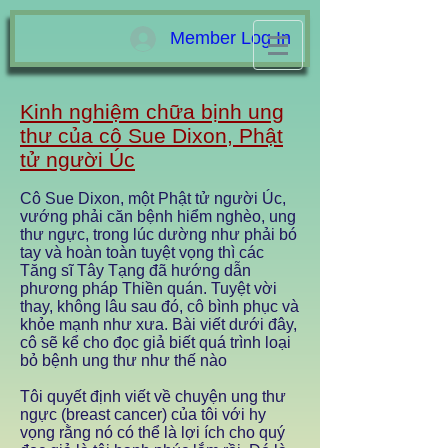
Member Log In
Kinh nghiệm chữa bịnh ung
thư của cô Sue Dixon, Phật
tử người Úc
Cô Sue Dixon, một Phật tử người Úc,
vướng phải căn bệnh hiểm nghèo, ung
thư ngực, trong lúc dường như phải bó
tay và hoàn toàn tuyệt vọng thì các
Tăng sĩ Tây Tạng đã hướng dẫn
phương pháp Thiền quán. Tuyệt vời
thay, không lâu sau đó, cô bình phục và
khỏe mạnh như xưa. Bài viết dưới đây,
cô sẽ kể cho đọc giả biết quá trình loại
bỏ bệnh ung thư như thế nào
Tôi quyết định viết về chuyện ung thư
ngực (breast cancer) của tôi với hy
vọng rằng nó có thể là lợi ích cho quý