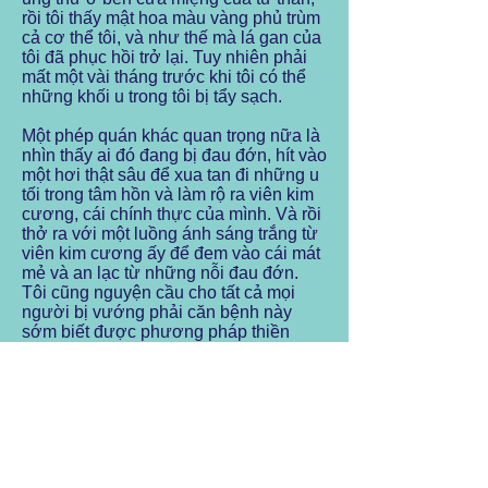
rồi tôi thấy mật hoa màu vàng phủ trùm
cả cơ thể tôi, và như thế mà lá gan của
tôi đã phục hồi trở lại. Tuy nhiên phải
mất một vài tháng trước khi tôi có thể
những khối u trong tôi bị tẩy sạch.
Một phép quán khác quan trọng nữa là
nhìn thấy ai đó đang bị đau đớn, hít vào
một hơi thật sâu để xua tan đi những u
tối trong tâm hồn và làm rộ ra viên kim
cương, cái chính thực của mình. Và rồi
thở ra với một luồng ánh sáng trắng từ
viên kim cương ấy để đem vào cái mát
mẻ và an lạc từ những nỗi đau đớn.
Tôi cũng nguyện cầu cho tất cả mọi
người bị vướng phải căn bệnh này
sớm biết được phương pháp thiền
quán này để họ bớt khổ đau.
Tôi có một niềm vui nhất định khi tập
thiền. Qua giáo lý và thiền, tôi nhìn thấy
rõ cách tồn tại hoàn toàn của tôi được
quyết định bởi sự tỉnh thức và sự tự
giữ lấy mình. Tôi bắt đầu thấy rõ mình