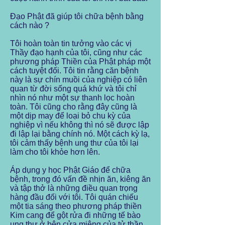
Đạo Phật đã giúp tôi chữa bệnh bằng
cách nào ?
Tôi hoàn toàn tin tưởng vào các vị
Thầy đạo hạnh của tôi, cũng như các
phương pháp Thiền của Phật pháp một
cách tuyệt đối. Tôi tin rằng căn bệnh
này là sự chín muồi của nghiệp có liên
quan từ đời sống quá khứ và tôi chỉ
nhìn nó như một sự thanh lọc hoàn
toàn. Tôi cũng cho rằng đây cũng là
một dịp may để loại bỏ chu kỳ của
nghiệp vì nếu không thì nó sẽ được lập
đi lập lại bằng chính nó. Một cách kỳ lạ,
tôi cảm thấy bệnh ung thư của tôi lại
làm cho tôi khỏe hơn lên.
Áp dụng y học Phật Giáo để chữa
bệnh, trong đó vấn đề nhịn ăn, kiêng ăn
và tập thở là những điều quan trọng
hàng đầu đối với tôi. Tôi quán chiếu
một tia sáng theo phương pháp thiền
Kim cang để gột rửa đi những tế bào
ung thư ở bên cửa miệng của tử thần,