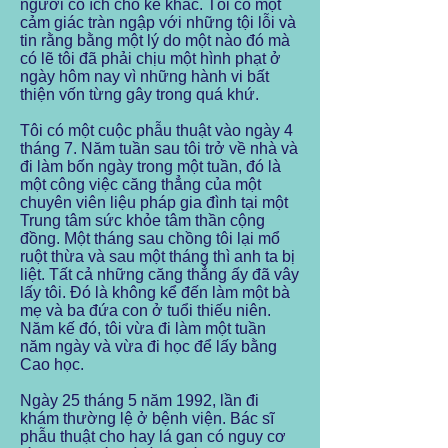
người có ích cho kẻ khác. Tôi có một
cảm giác tràn ngập với những tội lỗi và
tin rằng bằng một lý do một nào đó mà
có lẽ tôi đã phải chịu một hình phạt ở
ngày hôm nay vì những hành vi bất
thiện vốn từng gây trong quá khứ.
Tôi có một cuộc phẫu thuật vào ngày 4
tháng 7. Năm tuần sau tôi trở về nhà và
đi làm bốn ngày trong một tuần, đó là
một công việc căng thẳng của một
chuyên viên liệu pháp gia đình tại một
Trung tâm sức khỏe tâm thần cộng
đồng. Một tháng sau chồng tôi lại mổ
ruột thừa và sau một tháng thì anh ta bị
liệt. Tất cả những căng thẳng ấy đã vây
lấy tôi. Đó là không kể đến làm một bà
mẹ và ba đứa con ở tuổi thiếu niên.
Năm kế đó, tôi vừa đi làm một tuần
năm ngày và vừa đi học để lấy bằng
Cao học.
Ngày 25 tháng 5 năm 1992, lần đi
khám thường lệ ở bệnh viện. Bác sĩ
phẫu thuật cho hay lá gan có nguy cơ