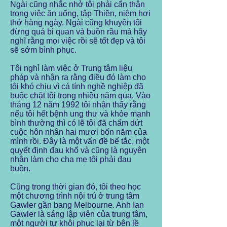
Ngài cũng nhắc nhở tôi phải cẩn thận
trong việc ăn uống, tập Thiền, niệm hơi
thở hàng ngày. Ngài cũng khuyên tôi
đừng quá bi quan và buồn rầu mà hãy
nghĩ rằng mọi việc rồi sẽ tốt đẹp và tôi
sẽ sớm bình phục.
Tôi nghỉ làm việc ở Trung tâm liệu
pháp và nhận ra rằng điều đó làm cho
tôi khó chịu vì cá tính nghề nghiệp đã
buộc chặt tôi trong nhiều năm qua. Vào
tháng 12 năm 1992 tôi nhận thấy rằng
nếu tôi hết bệnh ung thư và khỏe mạnh
bình thường thì có lẽ tôi đã chấm dứt
cuộc hôn nhân hai mươi bốn năm của
mình rồi. Đây là một vấn đề bế tắc, một
quyết định đau khổ và cũng là nguyên
nhân làm cho cha mẹ tôi phải đau
buồn.
Cũng trong thời gian đó, tôi theo học
một chương trình nội trú ở trung tâm
Gawler gần bang Melbourne. Anh Ian
Gawler là sáng lập viên của trung tâm,
một người tự khôi phục lại từ bên lề